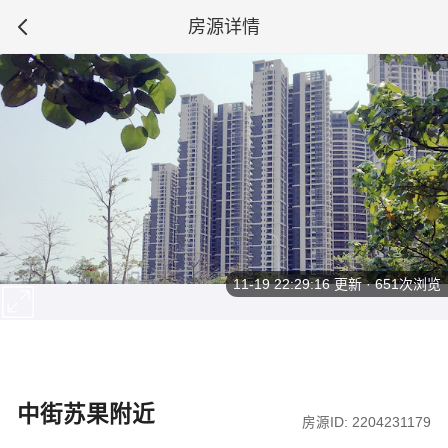
房源详情
11-19 22:29:16
更新 · 651次浏览
中街苏果附近
房源ID: 2204231179